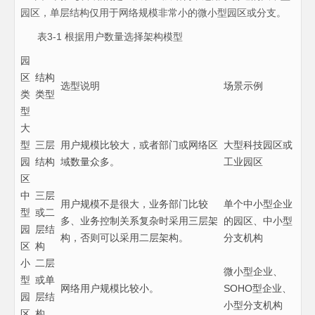
园区，单层结构仅用于网络规模非常小的微小型园区或分支。
表3-1 根据用户数量选择架构模型
园
区
结构
选型说明
场景示例
类
类型
型
大
型
三层
用户规模比较大，或者部门或网络区
大型科技园区或
园
结构
域数量众多。
工业园区
区
中
三层
用户规模不是很大，业务部门比较
单个中小型企业
型
或二
多、业务控制关系复杂时采用三层架
的园区、中小型
园
层结
构，否则可以采用二层架构。
分支机构
区
构
小
二层
微小型企业、
型
或单
网络用户规模比较小。
SOHO型企业、
园
层结
小型分支机构
区
构